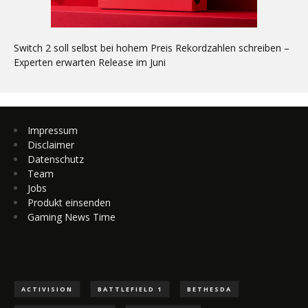
Switch 2 soll selbst bei hohem Preis Rekordzahlen schreiben –
Experten erwarten Release im Juni
Impressum
Disclaimer
Datenschutz
Team
Jobs
Produkt einsenden
Gaming News Time
ACTIVISION
BATTLEFIELD 1
BETHESDA