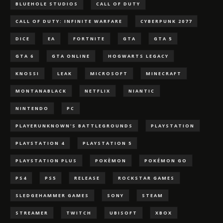
BLUEHOLE STUDIOS
CALL OF DUTY
CALL OF DUTY: INFINITE WARFARE
CYBERPUNK 2077
DICE
EA
FORTNITE
GTA
GTA 5
GTA 6
GTA ONLINE
HOGWARTS LEGACY
KNOSSI
LEAK
MICROSOFT
MINECRAFT
MONTANABLACK
NETFLIX
NIANTIC
NINTENDO
PC
PLAYERUNKNOWN'S BATTLEGROUNDS
PLAYSTATION
PLAYSTATION 4
PLAYSTATION 5
PLAYSTATION PLUS
POKÈMON
POKÉMON GO
PS4
PS5
RELEASE
ROCKSTAR GAMES
SLEDGEHAMMER GAMES
SONY
STEAM
STREAMER
TWITCH
UBISOFT
XBOX