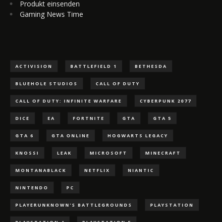
Produkt einsenden
Gaming News Time
ACTIVISION
BATTLEFIELD 1
BETHESDA
BLUEHOLE STUDIOS
CALL OF DUTY
CALL OF DUTY: INFINITE WARFARE
CYBERPUNK 2077
DICE
EA
FORTNITE
GTA
GTA 5
GTA 6
GTA ONLINE
HOGWARTS LEGACY
KNOSSI
LEAK
MICROSOFT
MINECRAFT
MONTANABLACK
NETFLIX
NIANTIC
NINTENDO
PC
PLAYERUNKNOWN'S BATTLEGROUNDS
PLAYSTATION