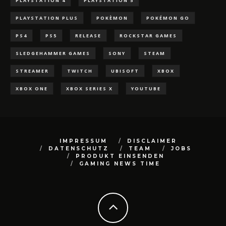
PLAYSTATION 4
PLAYSTATION 5
PLAYSTATION PLUS
POKÈMON
POKÉMON GO
PS4
PS5
RELEASE
ROCKSTAR GAMES
SLEDGEHAMMER GAMES
SONY
STEAM
STREAMER
TWITCH
UBISOFT
XBOX
XBOX ONE
XBOX SERIES X
YOUTUBE
IMPRESSUM
DISCLAIMER
DATENSCHUTZ
TEAM
JOBS
PRODUKT EINSENDEN
GAMING NEWS TIME