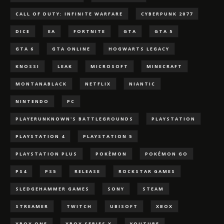
CALL OF DUTY: INFINITE WARFARE
CYBERPUNK 2077
DICE
EA
FORTNITE
GTA
GTA 5
GTA 6
GTA ONLINE
HOGWARTS LEGACY
KNOSSI
LEAK
MICROSOFT
MINECRAFT
MONTANABLACK
NETFLIX
NIANTIC
NINTENDO
PC
PLAYERUNKNOWN'S BATTLEGROUNDS
PLAYSTATION
PLAYSTATION 4
PLAYSTATION 5
PLAYSTATION PLUS
POKÈMON
POKÉMON GO
PS4
PS5
RELEASE
ROCKSTAR GAMES
SLEDGEHAMMER GAMES
SONY
STEAM
STREAMER
TWITCH
UBISOFT
XBOX
XBOX ONE
XBOX SERIES X
YOUTUBE