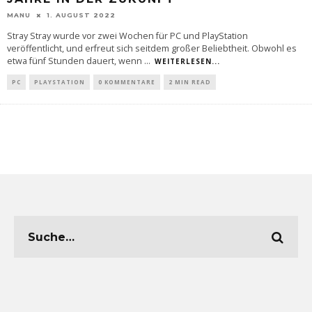
MANU
1. AUGUST 2022
Stray Stray wurde vor zwei Wochen für PC und PlayStation
veröffentlicht, und erfreut sich seitdem großer Beliebtheit. Obwohl es
etwa fünf Stunden dauert, wenn
...
WEITERLESEN...
PC
PLAYSTATION
0 KOMMENTARE
2 MIN READ