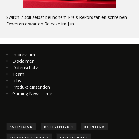
Switch 2 soll selbst bei hohem Preis Rekordzahlen schreiben –
Experten erwarten Release im Juni
Impressum
Disclaimer
Datenschutz
Team
Jobs
Produkt einsenden
Gaming News Time
ACTIVISION
BATTLEFIELD 1
BETHESDA
BLUEHOLE STUDIOS
CALL OF DUTY