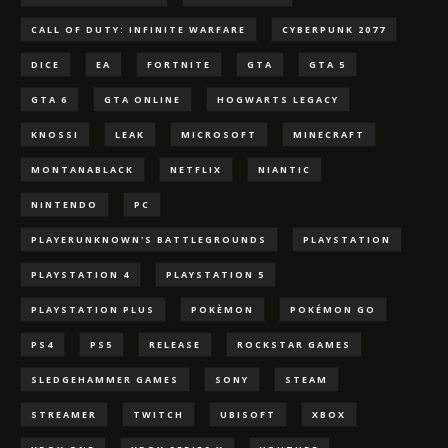
CALL OF DUTY: INFINITE WARFARE
CYBERPUNK 2077
DICE
EA
FORTNITE
GTA
GTA 5
GTA 6
GTA ONLINE
HOGWARTS LEGACY
KNOSSI
LEAK
MICROSOFT
MINECRAFT
MONTANABLACK
NETFLIX
NIANTIC
NINTENDO
PC
PLAYERUNKNOWN'S BATTLEGROUNDS
PLAYSTATION
PLAYSTATION 4
PLAYSTATION 5
PLAYSTATION PLUS
POKÈMON
POKÉMON GO
PS4
PS5
RELEASE
ROCKSTAR GAMES
SLEDGEHAMMER GAMES
SONY
STEAM
STREAMER
TWITCH
UBISOFT
XBOX