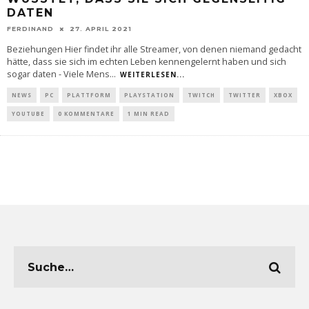
DATEN
FERDINAND
27. APRIL 2021
Beziehungen Hier findet ihr alle Streamer, von denen niemand gedacht
hätte, dass sie sich im echten Leben kennengelernt haben und sich
sogar daten - Viele Mens
...
WEITERLESEN...
NEWS
PC
PLATTFORM
PLAYSTATION
TWITCH
TWITTER
XBOX
YOUTUBE
0 KOMMENTARE
1 MIN READ