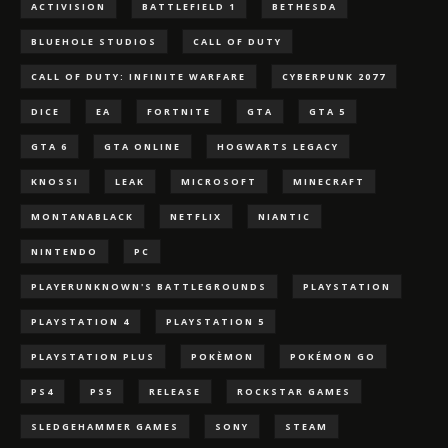
ACTIVISION
BATTLEFIELD 1
BETHESDA
BLUEHOLE STUDIOS
CALL OF DUTY
CALL OF DUTY: INFINITE WARFARE
CYBERPUNK 2077
DICE
EA
FORTNITE
GTA
GTA 5
GTA 6
GTA ONLINE
HOGWARTS LEGACY
KNOSSI
LEAK
MICROSOFT
MINECRAFT
MONTANABLACK
NETFLIX
NIANTIC
NINTENDO
PC
PLAYERUNKNOWN'S BATTLEGROUNDS
PLAYSTATION
PLAYSTATION 4
PLAYSTATION 5
PLAYSTATION PLUS
POKÈMON
POKÉMON GO
PS4
PS5
RELEASE
ROCKSTAR GAMES
SLEDGEHAMMER GAMES
SONY
STEAM