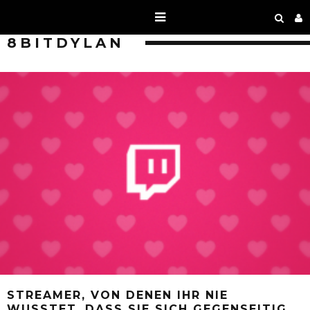
8BITDYLAN
STREAMER, VON DENEN IHR NIE
WUSSTET, DASS SIE SICH GEGENSEITIG