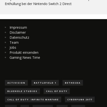
Enthüllung bei der Nintendo Switch 2 Direct
Impressum
Disclaimer
Datenschutz
Team
Jobs
Produkt einsenden
Gaming News Time
ACTIVISION
BATTLEFIELD 1
BETHESDA
BLUEHOLE STUDIOS
CALL OF DUTY
CALL OF DUTY: INFINITE WARFARE
CYBERPUNK 2077