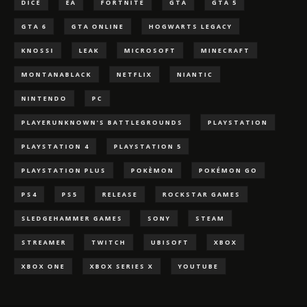
DICE
EA
FORTNITE
GTA
GTA 5
GTA 6
GTA ONLINE
HOGWARTS LEGACY
KNOSSI
LEAK
MICROSOFT
MINECRAFT
MONTANABLACK
NETFLIX
NIANTIC
NINTENDO
PC
PLAYERUNKNOWN'S BATTLEGROUNDS
PLAYSTATION
PLAYSTATION 4
PLAYSTATION 5
PLAYSTATION PLUS
POKÈMON
POKÉMON GO
PS4
PS5
RELEASE
ROCKSTAR GAMES
SLEDGEHAMMER GAMES
SONY
STEAM
STREAMER
TWITCH
UBISOFT
XBOX
XBOX ONE
XBOX SERIES X
YOUTUBE