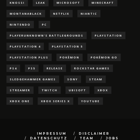
KNOSSI
LEAK
MICROSOFT
MINECRAFT
MONTANABLACK
NETFLIX
NIANTIC
NINTENDO
PC
PLAYERUNKNOWN'S BATTLEGROUNDS
PLAYSTATION
PLAYSTATION 4
PLAYSTATION 5
PLAYSTATION PLUS
POKÈMON
POKÉMON GO
PS4
PS5
RELEASE
ROCKSTAR GAMES
SLEDGEHAMMER GAMES
SONY
STEAM
STREAMER
TWITCH
UBISOFT
XBOX
XBOX ONE
XBOX SERIES X
YOUTUBE
IMPRESSUM
DISCLAIMER
DATENSCHUTZ
TEAM
JOBS