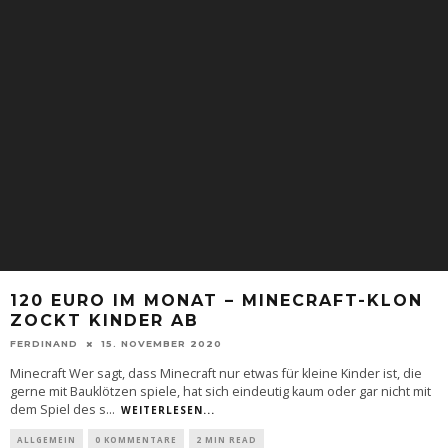
120 EURO IM MONAT – MINECRAFT-KLON
ZOCKT KINDER AB
FERDINAND
15. NOVEMBER 2020
Minecraft Wer sagt, dass Minecraft nur etwas für kleine Kinder ist, die
gerne mit Bauklötzen spiele, hat sich eindeutig kaum oder gar nicht mit
dem Spiel des s
...
WEITERLESEN...
ALLGEMEIN
0 KOMMENTARE
2 MIN READ