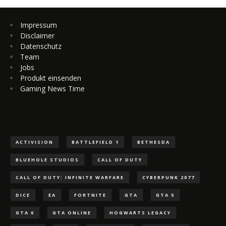
Impressum
Disclaimer
Datenschutz
Team
Jobs
Produkt einsenden
Gaming News Time
ACTIVISION
BATTLEFIELD 1
BETHESDA
BLUEHOLE STUDIOS
CALL OF DUTY
CALL OF DUTY: INFINITE WARFARE
CYBERPUNK 2077
DICE
EA
FORTNITE
GTA
GTA 5
GTA 6
GTA ONLINE
HOGWARTS LEGACY