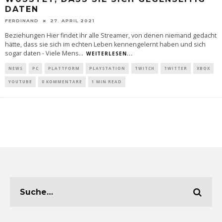
DATEN
FERDINAND
27. APRIL 2021
Beziehungen Hier findet ihr alle Streamer, von denen niemand gedacht
hätte, dass sie sich im echten Leben kennengelernt haben und sich
sogar daten - Viele Mens
...
WEITERLESEN...
NEWS
PC
PLATTFORM
PLAYSTATION
TWITCH
TWITTER
XBOX
YOUTUBE
0 KOMMENTARE
1 MIN READ