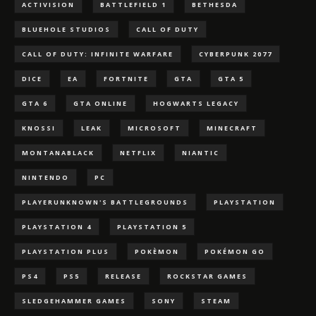
ACTIVISION
BATTLEFIELD 1
BETHESDA
BLUEHOLE STUDIOS
CALL OF DUTY
CALL OF DUTY: INFINITE WARFARE
CYBERPUNK 2077
DICE
EA
FORTNITE
GTA
GTA 5
GTA 6
GTA ONLINE
HOGWARTS LEGACY
KNOSSI
LEAK
MICROSOFT
MINECRAFT
MONTANABLACK
NETFLIX
NIANTIC
NINTENDO
PC
PLAYERUNKNOWN'S BATTLEGROUNDS
PLAYSTATION
PLAYSTATION 4
PLAYSTATION 5
PLAYSTATION PLUS
POKÈMON
POKÉMON GO
PS4
PS5
RELEASE
ROCKSTAR GAMES
SLEDGEHAMMER GAMES
SONY
STEAM