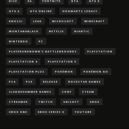
DICE
EA
FORTNITE
GTA
GTA 5
GTA 6
GTA ONLINE
HOGWARTS LEGACY
KNOSSI
LEAK
MICROSOFT
MINECRAFT
MONTANABLACK
NETFLIX
NIANTIC
NINTENDO
PC
PLAYERUNKNOWN'S BATTLEGROUNDS
PLAYSTATION
PLAYSTATION 4
PLAYSTATION 5
PLAYSTATION PLUS
POKÈMON
POKÉMON GO
PS4
PS5
RELEASE
ROCKSTAR GAMES
SLEDGEHAMMER GAMES
SONY
STEAM
STREAMER
TWITCH
UBISOFT
XBOX
XBOX ONE
XBOX SERIES X
YOUTUBE