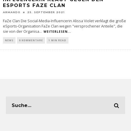
ESPORTS FAZE CLAN
ARMANDO
25. SEPTEMBER 2021
FaZe Clan Die Social-Media-Influencerin Alissa Violet verklagt die große
eSports-Organisation FaZe Clan wegen "versprochener Anteile", die
sie von der Organisa
...
WEITERLESEN...
NEWS
0 KOMMENTARE
1 MIN READ