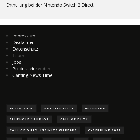
Enthüllung bei der Nintendo Switch 2 Direct
Impressum
Disclaimer
Datenschutz
Team
Jobs
Produkt einsenden
Gaming News Time
ACTIVISION
BATTLEFIELD 1
BETHESDA
BLUEHOLE STUDIOS
CALL OF DUTY
CALL OF DUTY: INFINITE WARFARE
CYBERPUNK 2077