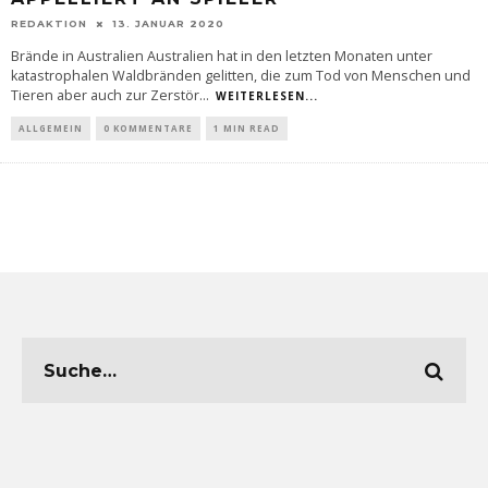
REDAKTION
13. JANUAR 2020
Brände in Australien Australien hat in den letzten Monaten unter
katastrophalen Waldbränden gelitten, die zum Tod von Menschen und
Tieren aber auch zur Zerstör
...
WEITERLESEN...
ALLGEMEIN
0 KOMMENTARE
1 MIN READ