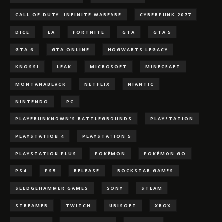
CALL OF DUTY: INFINITE WARFARE
CYBERPUNK 2077
DICE
EA
FORTNITE
GTA
GTA 5
GTA 6
GTA ONLINE
HOGWARTS LEGACY
KNOSSI
LEAK
MICROSOFT
MINECRAFT
MONTANABLACK
NETFLIX
NIANTIC
NINTENDO
PC
PLAYERUNKNOWN'S BATTLEGROUNDS
PLAYSTATION
PLAYSTATION 4
PLAYSTATION 5
PLAYSTATION PLUS
POKÈMON
POKÉMON GO
PS4
PS5
RELEASE
ROCKSTAR GAMES
SLEDGEHAMMER GAMES
SONY
STEAM
STREAMER
TWITCH
UBISOFT
XBOX