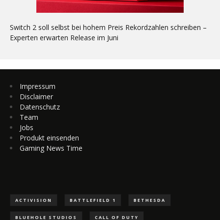
Switch 2 soll selbst bei hohem Preis Rekordzahlen schreiben –
Experten erwarten Release im Juni
Impressum
Disclaimer
Datenschutz
Team
Jobs
Produkt einsenden
Gaming News Time
ACTIVISION
BATTLEFIELD 1
BETHESDA
BLUEHOLE STUDIOS
CALL OF DUTY