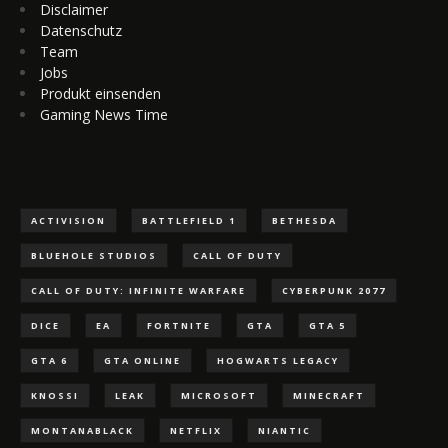
Disclaimer
Datenschutz
Team
Jobs
Produkt einsenden
Gaming News Time
ACTIVISION
BATTLEFIELD 1
BETHESDA
BLUEHOLE STUDIOS
CALL OF DUTY
CALL OF DUTY: INFINITE WARFARE
CYBERPUNK 2077
DICE
EA
FORTNITE
GTA
GTA 5
GTA 6
GTA ONLINE
HOGWARTS LEGACY
KNOSSI
LEAK
MICROSOFT
MINECRAFT
MONTANABLACK
NETFLIX
NIANTIC