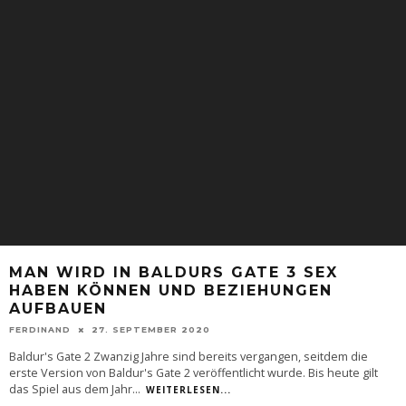
MAN WIRD IN BALDURS GATE 3 SEX
HABEN KÖNNEN UND BEZIEHUNGEN
AUFBAUEN
FERDINAND
27. SEPTEMBER 2020
Baldur's Gate 2 Zwanzig Jahre sind bereits vergangen, seitdem die
erste Version von Baldur's Gate 2 veröffentlicht wurde. Bis heute gilt
das Spiel aus dem Jahr
...
WEITERLESEN...