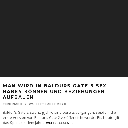
MAN WIRD IN BALDURS GATE 3 SEX
HABEN KÖNNEN UND BEZIEHUNGEN
AUFBAUEN
FERDINAND
27. SEPTEMBER 2020
Baldur's Gate 2 Zwanzig Jahre sind bereits vergangen, seitdem die
erste Version von Baldur's Gate 2 veröffentlicht wurde. Bis heute gilt
das Spiel aus dem Jahr
...
WEITERLESEN...