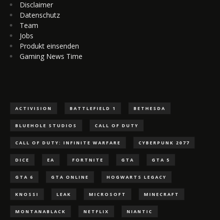
Disclaimer
Datenschutz
Team
Jobs
Produkt einsenden
Gaming News Time
ACTIVISION
BATTLEFIELD 1
BETHESDA
BLUEHOLE STUDIOS
CALL OF DUTY
CALL OF DUTY: INFINITE WARFARE
CYBERPUNK 2077
DICE
EA
FORTNITE
GTA
GTA 5
GTA 6
GTA ONLINE
HOGWARTS LEGACY
KNOSSI
LEAK
MICROSOFT
MINECRAFT
MONTANABLACK
NETFLIX
NIANTIC