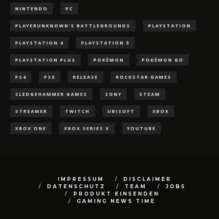
NINTENDO
PC
PLAYERUNKNOWN'S BATTLEGROUNDS
PLAYSTATION
PLAYSTATION 4
PLAYSTATION 5
PLAYSTATION PLUS
POKÈMON
POKÉMON GO
PS4
PS5
RELEASE
ROCKSTAR GAMES
SLEDGEHAMMER GAMES
SONY
STEAM
STREAMER
TWITCH
UBISOFT
XBOX
XBOX ONE
XBOX SERIES X
YOUTUBE
IMPRESSUM
DISCLAIMER
DATENSCHUTZ
TEAM
JOBS
PRODUKT EINSENDEN
GAMING NEWS TIME