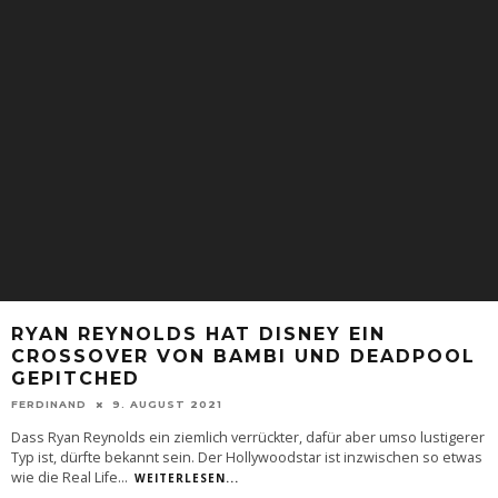
RYAN REYNOLDS HAT DISNEY EIN
CROSSOVER VON BAMBI UND DEADPOOL
GEPITCHED
FERDINAND
9. AUGUST 2021
Dass Ryan Reynolds ein ziemlich verrückter, dafür aber umso lustigerer
Typ ist, dürfte bekannt sein. Der Hollywoodstar ist inzwischen so etwas
wie die Real Life
...
WEITERLESEN...