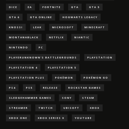
DICE
EA
FORTNITE
GTA
GTA 5
GTA 6
GTA ONLINE
HOGWARTS LEGACY
KNOSSI
LEAK
MICROSOFT
MINECRAFT
MONTANABLACK
NETFLIX
NIANTIC
NINTENDO
PC
PLAYERUNKNOWN'S BATTLEGROUNDS
PLAYSTATION
PLAYSTATION 4
PLAYSTATION 5
PLAYSTATION PLUS
POKÈMON
POKÉMON GO
PS4
PS5
RELEASE
ROCKSTAR GAMES
SLEDGEHAMMER GAMES
SONY
STEAM
STREAMER
TWITCH
UBISOFT
XBOX
XBOX ONE
XBOX SERIES X
YOUTUBE