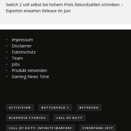
Switch 2 soll selbst bei hohem Preis Rekordzahlen schreiben –
Experten erwarten Release im Juni
Impressum
Disclaimer
Datenschutz
Team
Jobs
Produkt einsenden
Gaming News Time
ACTIVISION
BATTLEFIELD 1
BETHESDA
BLUEHOLE STUDIOS
CALL OF DUTY
CALL OF DUTY: INFINITE WARFARE
CYBERPUNK 2077