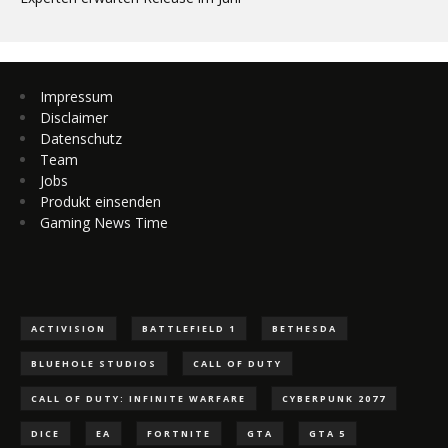
Impressum
Disclaimer
Datenschutz
Team
Jobs
Produkt einsenden
Gaming News Time
ACTIVISION
BATTLEFIELD 1
BETHESDA
BLUEHOLE STUDIOS
CALL OF DUTY
CALL OF DUTY: INFINITE WARFARE
CYBERPUNK 2077
DICE
EA
FORTNITE
GTA
GTA 5