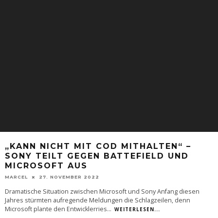
„KANN NICHT MIT COD MITHALTEN“ –
SONY TEILT GEGEN BATTEFIELD UND
MICROSOFT AUS
MARCEL
27. NOVEMBER 2022
Dramatische Situation zwischen Microsoft und Sony Anfang diesen
Jahres stürmten aufregende Meldungen die Schlagzeilen, denn
Microsoft plante den Entwicklerries
...
WEITERLESEN...