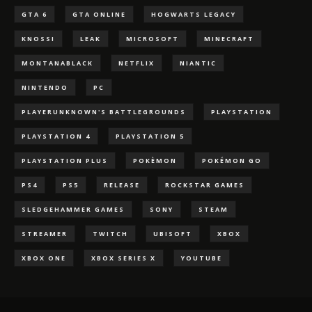
GTA 6
GTA ONLINE
HOGWARTS LEGACY
KNOSSI
LEAK
MICROSOFT
MINECRAFT
MONTANABLACK
NETFLIX
NIANTIC
NINTENDO
PC
PLAYERUNKNOWN'S BATTLEGROUNDS
PLAYSTATION
PLAYSTATION 4
PLAYSTATION 5
PLAYSTATION PLUS
POKÈMON
POKÉMON GO
PS4
PS5
RELEASE
ROCKSTAR GAMES
SLEDGEHAMMER GAMES
SONY
STEAM
STREAMER
TWITCH
UBISOFT
XBOX
XBOX ONE
XBOX SERIES X
YOUTUBE