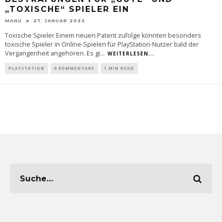
„TOXISCHE“ SPIELER EIN
MANU
27. JANUAR 2023
Toxische Spieler Einem neuen Patent zufolge könnten besonders
toxische Spieler in Online-Spielen für PlayStation-Nutzer bald der
Vergangenheit angehören. Es gi
...
WEITERLESEN...
PLAYSTATION
0 KOMMENTARE
1 MIN READ