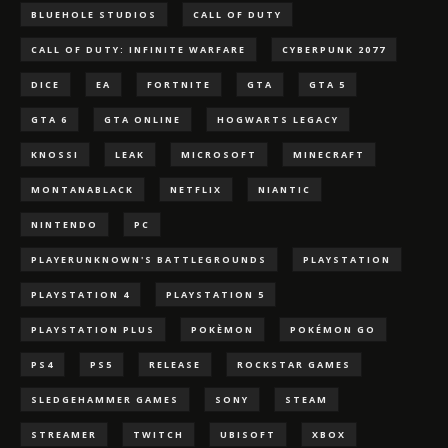
BLUEHOLE STUDIOS
CALL OF DUTY
CALL OF DUTY: INFINITE WARFARE
CYBERPUNK 2077
DICE
EA
FORTNITE
GTA
GTA 5
GTA 6
GTA ONLINE
HOGWARTS LEGACY
KNOSSI
LEAK
MICROSOFT
MINECRAFT
MONTANABLACK
NETFLIX
NIANTIC
NINTENDO
PC
PLAYERUNKNOWN'S BATTLEGROUNDS
PLAYSTATION
PLAYSTATION 4
PLAYSTATION 5
PLAYSTATION PLUS
POKÈMON
POKÉMON GO
PS4
PS5
RELEASE
ROCKSTAR GAMES
SLEDGEHAMMER GAMES
SONY
STEAM
STREAMER
TWITCH
UBISOFT
XBOX