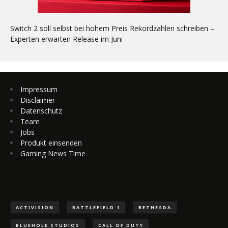
Switch 2 soll selbst bei hohem Preis Rekordzahlen schreiben –
Experten erwarten Release im Juni
Impressum
Disclaimer
Datenschutz
Team
Jobs
Produkt einsenden
Gaming News Time
ACTIVISION
BATTLEFIELD 1
BETHESDA
BLUEHOLE STUDIOS
CALL OF DUTY