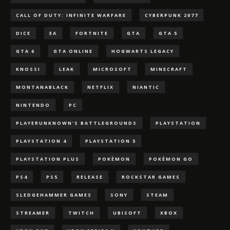
CALL OF DUTY: INFINITE WARFARE
CYBERPUNK 2077
DICE
EA
FORTNITE
GTA
GTA 5
GTA 6
GTA ONLINE
HOGWARTS LEGACY
KNOSSI
LEAK
MICROSOFT
MINECRAFT
MONTANABLACK
NETFLIX
NIANTIC
NINTENDO
PC
PLAYERUNKNOWN'S BATTLEGROUNDS
PLAYSTATION
PLAYSTATION 4
PLAYSTATION 5
PLAYSTATION PLUS
POKÈMON
POKÉMON GO
PS4
PS5
RELEASE
ROCKSTAR GAMES
SLEDGEHAMMER GAMES
SONY
STEAM
STREAMER
TWITCH
UBISOFT
XBOX