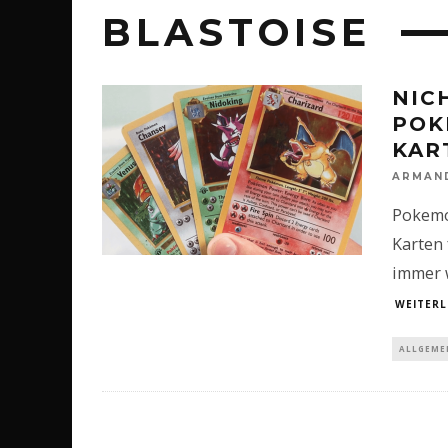
BLASTOISE
NIC
POK
KAR
ARMAN
Pokemo
Karten 
immer w
WEITERL
ALLGEME