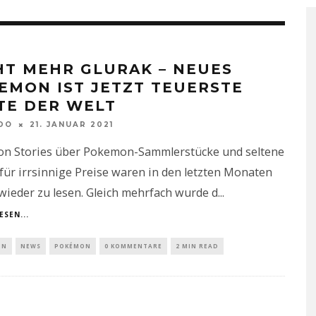
HT MEHR GLURAK – NEUES
EMON IST JETZT TEUERSTE
TE DER WELT
DO
21. JANUAR 2021
n Stories über Pokemon-Sammlerstücke und seltene
für irrsinnige Preise waren in den letzten Monaten
ieder zu lesen. Gleich mehrfach wurde d
...
ESEN...
IN
NEWS
POKÉMON
0 KOMMENTARE
2 MIN READ