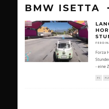
BMW ISETTA
LAN
HOR
STU
FERDI
Forza H
Stunde
- eine 
PC
PL