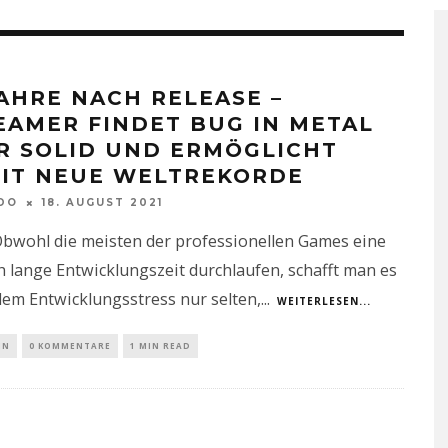
JAHRE NACH RELEASE –
EAMER FINDET BUG IN METAL
R SOLID UND ERMÖGLICHT
IT NEUE WELTREKORDE
DO
18. AUGUST 2021
Obwohl die meisten der professionellen Games eine
h lange Entwicklungszeit durchlaufen, schafft man es
 dem Entwicklungsstress nur selten,
...
WEITERLESEN...
IN
0 KOMMENTARE
1 MIN READ