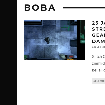
BOBA
23 
STR
GEA
DAM
ARMAN
Glitch 
ziemlic
bei all
ALLGEME