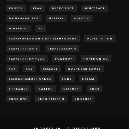
KNOSSI
LEAK
MICROSOFT
MINECRAFT
MONTANABLACK
NETFLIX
NIANTIC
NINTENDO
PC
PLAYERUNKNOWN'S BATTLEGROUNDS
PLAYSTATION
PLAYSTATION 4
PLAYSTATION 5
PLAYSTATION PLUS
POKÈMON
POKÉMON GO
PS4
PS5
RELEASE
ROCKSTAR GAMES
SLEDGEHAMMER GAMES
SONY
STEAM
STREAMER
TWITCH
UBISOFT
XBOX
XBOX ONE
XBOX SERIES X
YOUTUBE
IMPRESSUM
DISCLAIMER