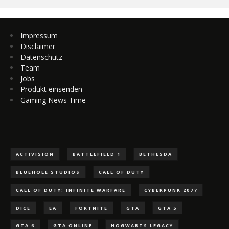
Impressum
Disclaimer
Datenschutz
Team
Jobs
Produkt einsenden
Gaming News Time
ACTIVISION
BATTLEFIELD 1
BETHESDA
BLUEHOLE STUDIOS
CALL OF DUTY
CALL OF DUTY: INFINITE WARFARE
CYBERPUNK 2077
DICE
EA
FORTNITE
GTA
GTA 5
GTA 6
GTA ONLINE
HOGWARTS LEGACY