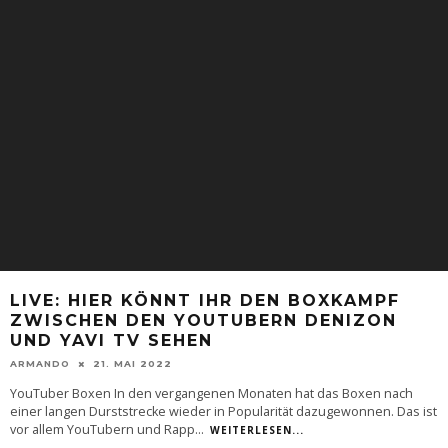
LIVE: HIER KÖNNT IHR DEN BOXKAMPF
ZWISCHEN DEN YOUTUBERN DENIZON
UND YAVI TV SEHEN
ARMANDO
21. MAI 2022
YouTuber Boxen In den vergangenen Monaten hat das Boxen nach
einer langen Durststrecke wieder in Popularität dazugewonnen. Das ist
vor allem YouTubern und Rapp
...
WEITERLESEN...