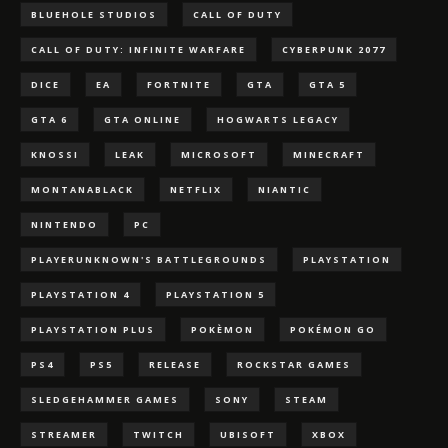
BLUEHOLE STUDIOS
CALL OF DUTY
CALL OF DUTY: INFINITE WARFARE
CYBERPUNK 2077
DICE
EA
FORTNITE
GTA
GTA 5
GTA 6
GTA ONLINE
HOGWARTS LEGACY
KNOSSI
LEAK
MICROSOFT
MINECRAFT
MONTANABLACK
NETFLIX
NIANTIC
NINTENDO
PC
PLAYERUNKNOWN'S BATTLEGROUNDS
PLAYSTATION
PLAYSTATION 4
PLAYSTATION 5
PLAYSTATION PLUS
POKÈMON
POKÉMON GO
PS4
PS5
RELEASE
ROCKSTAR GAMES
SLEDGEHAMMER GAMES
SONY
STEAM
STREAMER
TWITCH
UBISOFT
XBOX