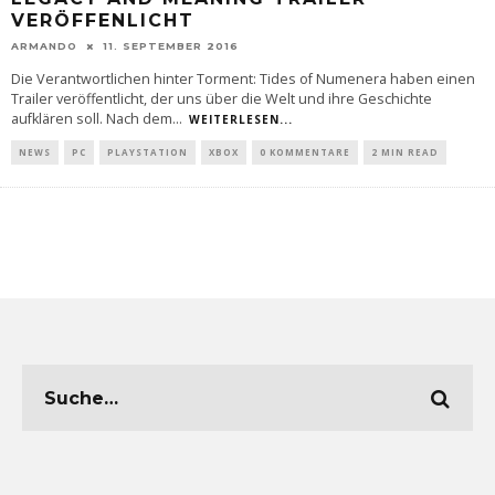
VERÖFFENLICHT
ARMANDO
11. SEPTEMBER 2016
Die Verantwortlichen hinter Torment: Tides of Numenera haben einen
Trailer veröffentlicht, der uns über die Welt und ihre Geschichte
aufklären soll. Nach dem
...
WEITERLESEN...
NEWS
PC
PLAYSTATION
XBOX
0 KOMMENTARE
2 MIN READ