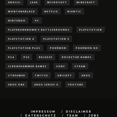
KNOSSI
LEAK
MICROSOFT
MINECRAFT
MONTANABLACK
NETFLIX
NIANTIC
NINTENDO
PC
PLAYERUNKNOWN'S BATTLEGROUNDS
PLAYSTATION
PLAYSTATION 4
PLAYSTATION 5
PLAYSTATION PLUS
POKÈMON
POKÉMON GO
PS4
PS5
RELEASE
ROCKSTAR GAMES
SLEDGEHAMMER GAMES
SONY
STEAM
STREAMER
TWITCH
UBISOFT
XBOX
XBOX ONE
XBOX SERIES X
YOUTUBE
IMPRESSUM
DISCLAIMER
DATENSCHUTZ
TEAM
JOBS