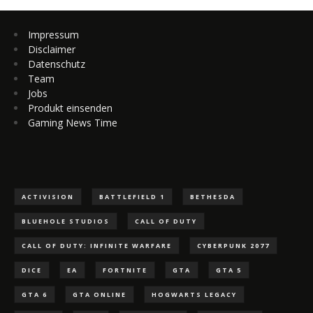
Impressum
Disclaimer
Datenschutz
Team
Jobs
Produkt einsenden
Gaming News Time
ACTIVISION
BATTLEFIELD 1
BETHESDA
BLUEHOLE STUDIOS
CALL OF DUTY
CALL OF DUTY: INFINITE WARFARE
CYBERPUNK 2077
DICE
EA
FORTNITE
GTA
GTA 5
GTA 6
GTA ONLINE
HOGWARTS LEGACY