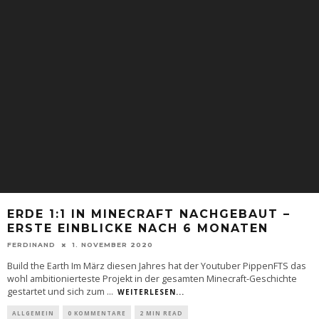
ERDE 1:1 IN MINECRAFT NACHGEBAUT –
ERSTE EINBLICKE NACH 6 MONATEN
FERDINAND
1. NOVEMBER 2020
Build the Earth Im März diesen Jahres hat der Youtuber PippenFTS das
wohl ambitionierteste Projekt in der gesamten Minecraft-Geschichte
gestartet und sich zum
...
WEITERLESEN...
ALLGEMEIN
0 KOMMENTARE
2 MIN READ