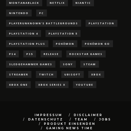
MONTANABLACK
NETFLIX
NIANTIC
NINTENDO
PC
PLAYERUNKNOWN'S BATTLEGROUNDS
PLAYSTATION
PLAYSTATION 4
PLAYSTATION 5
PLAYSTATION PLUS
POKÈMON
POKÉMON GO
PS4
PS5
RELEASE
ROCKSTAR GAMES
SLEDGEHAMMER GAMES
SONY
STEAM
STREAMER
TWITCH
UBISOFT
XBOX
XBOX ONE
XBOX SERIES X
YOUTUBE
IMPRESSUM
DISCLAIMER
DATENSCHUTZ
TEAM
JOBS
PRODUKT EINSENDEN
GAMING NEWS TIME