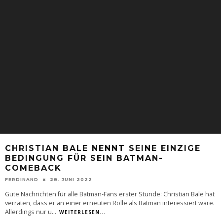
CHRISTIAN BALE NENNT SEINE EINZIGE
BEDINGUNG FÜR SEIN BATMAN-
COMEBACK
FERDINAND
28. JUNI 2022
Gute Nachrichten für alle Batman-Fans erster Stunde: Christian Bale hat
verraten, dass er an einer erneuten Rolle als Batman interessiert wäre.
Allerdings nur u
...
WEITERLESEN...