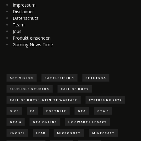
Impressum
Disclaimer
Datenschutz
Team
Jobs
Produkt einsenden
Gaming News Time
ACTIVISION
BATTLEFIELD 1
BETHESDA
BLUEHOLE STUDIOS
CALL OF DUTY
CALL OF DUTY: INFINITE WARFARE
CYBERPUNK 2077
DICE
EA
FORTNITE
GTA
GTA 5
GTA 6
GTA ONLINE
HOGWARTS LEGACY
KNOSSI
LEAK
MICROSOFT
MINECRAFT