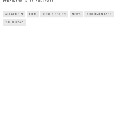
FERDINAND
28. JUNI 2022
ALLGEMEIN
FILM
KINO & SERIEN
NEWS
0 KOMMENTARE
2 MIN READ