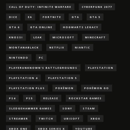
CALL OF DUTY: INFINITE WARFARE
CYBERPUNK 2077
DICE
EA
FORTNITE
GTA
GTA 5
GTA 6
GTA ONLINE
HOGWARTS LEGACY
KNOSSI
LEAK
MICROSOFT
MINECRAFT
MONTANABLACK
NETFLIX
NIANTIC
NINTENDO
PC
PLAYERUNKNOWN'S BATTLEGROUNDS
PLAYSTATION
PLAYSTATION 4
PLAYSTATION 5
PLAYSTATION PLUS
POKÈMON
POKÉMON GO
PS4
PS5
RELEASE
ROCKSTAR GAMES
SLEDGEHAMMER GAMES
SONY
STEAM
STREAMER
TWITCH
UBISOFT
XBOX
XBOX ONE
XBOX SERIES X
YOUTUBE