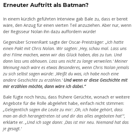
Erneuter Auftritt als Batman?
In einem kürzlich geführten Interview gab Bale zu, dass er bereit
wäre, den Anzug für einen vierten Teil anzuziehen. Aber nur, wenn
der Regisseur Nolan ihn dazu auffordern würde!
Gegenüber ScreenRant sagte der Oscar-Preisträger: „
Ich hatte
einen Pakt mit Chris Nolan. Wir sagten: ‚Hey, schau mal. Lass uns
drei Filme machen, wenn wir das Glück haben, das zu tun. Und
dann lass uns abhauen. Lass uns nicht zu lange verweilen.‘ Meiner
Meinung nach wäre es etwas Besonderes, wenn Chris Nolan jemals
zu sich selbst sagen würde: ‚Weißt du was, ich habe noch eine
andere Geschichte zu erzählen.‘
Und wenn er diese Geschichte mit
mir erzählen möchte, dann wäre ich dabei.“
Bale fügte noch hinzu, dass frühere Gerüchte, wonach er weitere
Angebote für die Rolle abgelehnt habe, einfach nicht stimmen:
„Gelegentlich sagen die Leute zu mir: ‚Oh, ich habe gehört, dass
man an dich herangetreten ist und dir das alles angeboten hat'“,
erklärte er.
„Und ich sage dann: ‚Das ist mir neu. Niemand hat das
je gesagt.‘