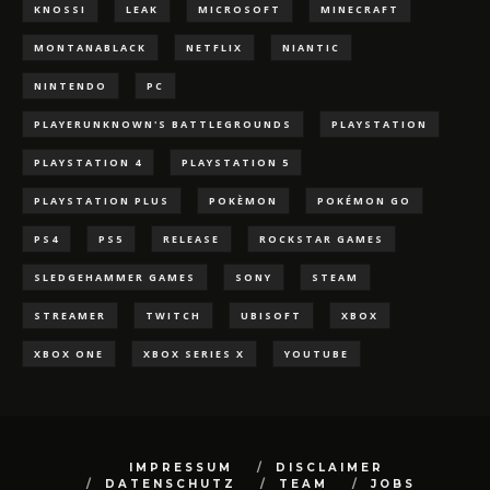
KNOSSI
LEAK
MICROSOFT
MINECRAFT
MONTANABLACK
NETFLIX
NIANTIC
NINTENDO
PC
PLAYERUNKNOWN'S BATTLEGROUNDS
PLAYSTATION
PLAYSTATION 4
PLAYSTATION 5
PLAYSTATION PLUS
POKÈMON
POKÉMON GO
PS4
PS5
RELEASE
ROCKSTAR GAMES
SLEDGEHAMMER GAMES
SONY
STEAM
STREAMER
TWITCH
UBISOFT
XBOX
XBOX ONE
XBOX SERIES X
YOUTUBE
IMPRESSUM
DISCLAIMER
DATENSCHUTZ
TEAM
JOBS