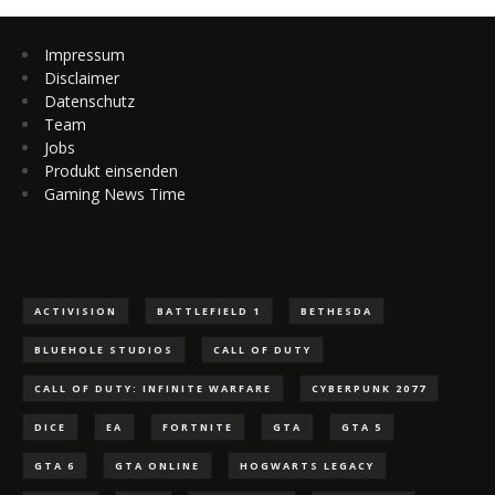
Impressum
Disclaimer
Datenschutz
Team
Jobs
Produkt einsenden
Gaming News Time
ACTIVISION
BATTLEFIELD 1
BETHESDA
BLUEHOLE STUDIOS
CALL OF DUTY
CALL OF DUTY: INFINITE WARFARE
CYBERPUNK 2077
DICE
EA
FORTNITE
GTA
GTA 5
GTA 6
GTA ONLINE
HOGWARTS LEGACY