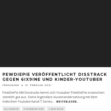
PEWDIEPIE VERÖFFENTLICHT DISSTRACK
GEGEN 6IX9INE UND KINDER-YOUTUBER
FERDINAND
15. FEBRUAR 2021
PewDiePie Mit Disstracks kennt sich Youtuber PewDiePie inzwischen
ziemlich gut aus. Seine legendäre Auseinandersetzung mit dem
indischen Youtube-Kanal T-Series
...
WEITERLESEN...
ALLGEMEIN
0 KOMMENTARE
1 MIN READ