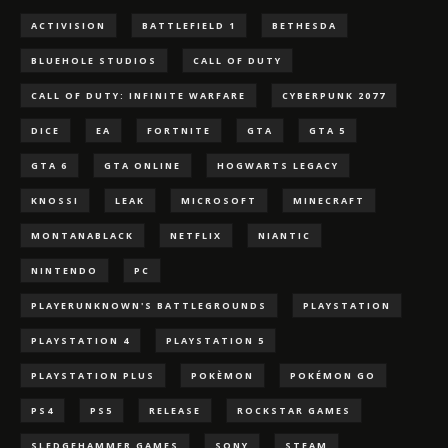
ACTIVISION
BATTLEFIELD 1
BETHESDA
BLUEHOLE STUDIOS
CALL OF DUTY
CALL OF DUTY: INFINITE WARFARE
CYBERPUNK 2077
DICE
EA
FORTNITE
GTA
GTA 5
GTA 6
GTA ONLINE
HOGWARTS LEGACY
KNOSSI
LEAK
MICROSOFT
MINECRAFT
MONTANABLACK
NETFLIX
NIANTIC
NINTENDO
PC
PLAYERUNKNOWN'S BATTLEGROUNDS
PLAYSTATION
PLAYSTATION 4
PLAYSTATION 5
PLAYSTATION PLUS
POKÈMON
POKÉMON GO
PS4
PS5
RELEASE
ROCKSTAR GAMES
SLEDGEHAMMER GAMES
SONY
STEAM