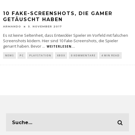
10 FAKE-SCREENSHOTS, DIE GAMER
GETÄUSCHT HABEN
ARMANDO
5. NOVEMBER 2017
Es ist keine Seltenheit, dass Entwickler Spieler im Vorfeld mit falschen
Screenshots ködern. Hier sind 10 Fake-Screenshots, die Spieler
genarrt haben. Bevor
...
WEITERLESEN...
NEWS
PC
PLAYSTATION
XBOX
0 KOMMENTARE
4 MIN READ