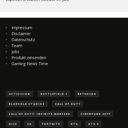
Impressum
Disclaimer
Datenschutz
Team
Jobs
Produkt einsenden
Gaming News Time
ACTIVISION
BATTLEFIELD 1
BETHESDA
BLUEHOLE STUDIOS
CALL OF DUTY
CALL OF DUTY: INFINITE WARFARE
CYBERPUNK 2077
DICE
EA
FORTNITE
GTA
GTA 5