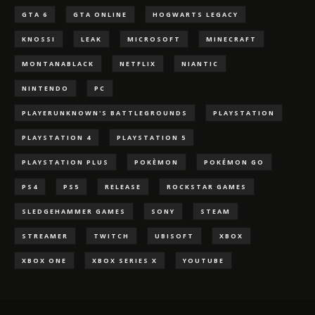
GTA 6
GTA ONLINE
HOGWARTS LEGACY
KNOSSI
LEAK
MICROSOFT
MINECRAFT
MONTANABLACK
NETFLIX
NIANTIC
NINTENDO
PC
PLAYERUNKNOWN'S BATTLEGROUNDS
PLAYSTATION
PLAYSTATION 4
PLAYSTATION 5
PLAYSTATION PLUS
POKÈMON
POKÉMON GO
PS4
PS5
RELEASE
ROCKSTAR GAMES
SLEDGEHAMMER GAMES
SONY
STEAM
STREAMER
TWITCH
UBISOFT
XBOX
XBOX ONE
XBOX SERIES X
YOUTUBE