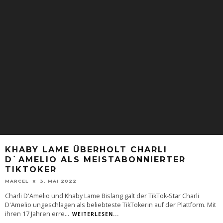
KHABY LAME ÜBERHOLT CHARLI
D`AMELIO ALS MEISTABONNIERTER
TIKTOKER
MARCEL
3. MAI 2022
Charli D'Amelio und Khaby Lame Bislang galt der TikTok-Star Charli
D'Amelio ungeschlagen als beliebteste TikTokerin auf der Plattform. Mit
ihren 17 Jahren erre
...
WEITERLESEN...