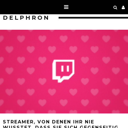
DELPHRON
STREAMER, VON DENEN IHR NIE
WUSSTET, DASS SIE SICH GEGENSEITIG