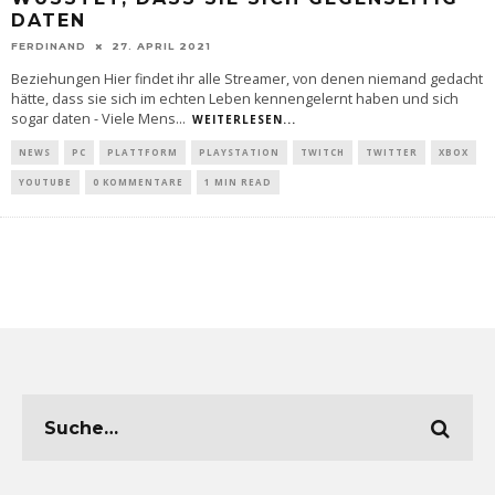
DATEN
FERDINAND
27. APRIL 2021
Beziehungen Hier findet ihr alle Streamer, von denen niemand gedacht
hätte, dass sie sich im echten Leben kennengelernt haben und sich
sogar daten - Viele Mens
...
WEITERLESEN...
NEWS
PC
PLATTFORM
PLAYSTATION
TWITCH
TWITTER
XBOX
YOUTUBE
0 KOMMENTARE
1 MIN READ