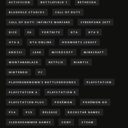
ACTIVISION
BATTLEFIELD 1
BETHESDA
BLUEHOLE STUDIOS
CALL OF DUTY
CALL OF DUTY: INFINITE WARFARE
CYBERPUNK 2077
DICE
EA
FORTNITE
GTA
GTA 5
GTA 6
GTA ONLINE
HOGWARTS LEGACY
KNOSSI
LEAK
MICROSOFT
MINECRAFT
MONTANABLACK
NETFLIX
NIANTIC
NINTENDO
PC
PLAYERUNKNOWN'S BATTLEGROUNDS
PLAYSTATION
PLAYSTATION 4
PLAYSTATION 5
PLAYSTATION PLUS
POKÈMON
POKÉMON GO
PS4
PS5
RELEASE
ROCKSTAR GAMES
SLEDGEHAMMER GAMES
SONY
STEAM