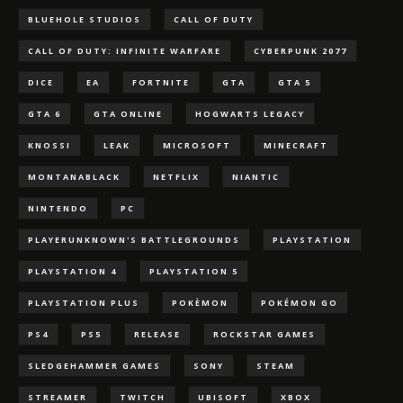
BLUEHOLE STUDIOS
CALL OF DUTY
CALL OF DUTY: INFINITE WARFARE
CYBERPUNK 2077
DICE
EA
FORTNITE
GTA
GTA 5
GTA 6
GTA ONLINE
HOGWARTS LEGACY
KNOSSI
LEAK
MICROSOFT
MINECRAFT
MONTANABLACK
NETFLIX
NIANTIC
NINTENDO
PC
PLAYERUNKNOWN'S BATTLEGROUNDS
PLAYSTATION
PLAYSTATION 4
PLAYSTATION 5
PLAYSTATION PLUS
POKÈMON
POKÉMON GO
PS4
PS5
RELEASE
ROCKSTAR GAMES
SLEDGEHAMMER GAMES
SONY
STEAM
STREAMER
TWITCH
UBISOFT
XBOX