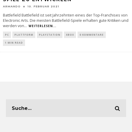
ARMANDO
10. FEBRUAR 2021
Battlefield Battlefield ist seit Jahrzehnten eines der Top-Franchises von
Electronic Arts. Die meisten Battlefield-Spiele erhalten gute Kritiken und
werden von
...
WEITERLESEN...
PC
PLATTFORM
PLAYSTATION
XBOX
0 KOMMENTARE
1 MIN READ