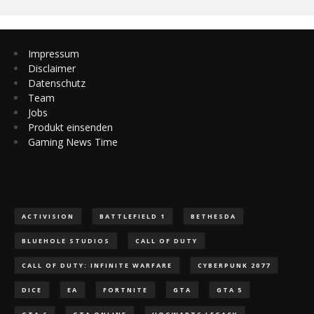
Impressum
Disclaimer
Datenschutz
Team
Jobs
Produkt einsenden
Gaming News Time
ACTIVISION
BATTLEFIELD 1
BETHESDA
BLUEHOLE STUDIOS
CALL OF DUTY
CALL OF DUTY: INFINITE WARFARE
CYBERPUNK 2077
DICE
EA
FORTNITE
GTA
GTA 5