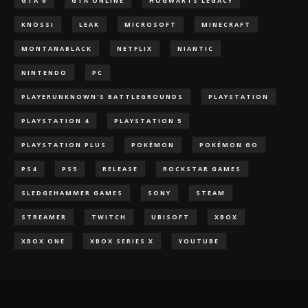
GTA 6
GTA ONLINE
HOGWARTS LEGACY
KNOSSI
LEAK
MICROSOFT
MINECRAFT
MONTANABLACK
NETFLIX
NIANTIC
NINTENDO
PC
PLAYERUNKNOWN'S BATTLEGROUNDS
PLAYSTATION
PLAYSTATION 4
PLAYSTATION 5
PLAYSTATION PLUS
POKÈMON
POKÉMON GO
PS4
PS5
RELEASE
ROCKSTAR GAMES
SLEDGEHAMMER GAMES
SONY
STEAM
STREAMER
TWITCH
UBISOFT
XBOX
XBOX ONE
XBOX SERIES X
YOUTUBE