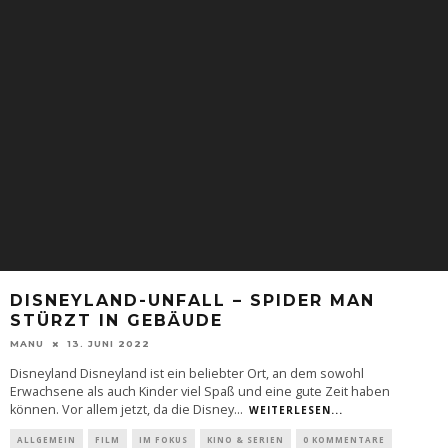
DISNEYLAND-UNFALL – SPIDER MAN
STÜRZT IN GEBÄUDE
MANU
13. JUNI 2022
Disneyland Disneyland ist ein beliebter Ort, an dem sowohl
Erwachsene als auch Kinder viel Spaß und eine gute Zeit haben
können. Vor allem jetzt, da die Disney
...
WEITERLESEN...
ALLGEMEIN
FILM
IM FOKUS
KINO & SERIEN
0 KOMMENTARE