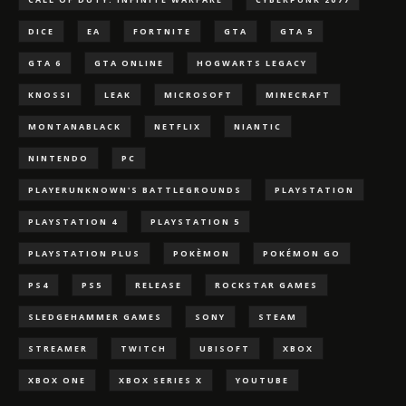
DICE
EA
FORTNITE
GTA
GTA 5
GTA 6
GTA ONLINE
HOGWARTS LEGACY
KNOSSI
LEAK
MICROSOFT
MINECRAFT
MONTANABLACK
NETFLIX
NIANTIC
NINTENDO
PC
PLAYERUNKNOWN'S BATTLEGROUNDS
PLAYSTATION
PLAYSTATION 4
PLAYSTATION 5
PLAYSTATION PLUS
POKÈMON
POKÉMON GO
PS4
PS5
RELEASE
ROCKSTAR GAMES
SLEDGEHAMMER GAMES
SONY
STEAM
STREAMER
TWITCH
UBISOFT
XBOX
XBOX ONE
XBOX SERIES X
YOUTUBE