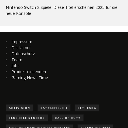
Nintendo Switch 2 Spiele: Diese Titel erscheinen 2025 für die
neue Konsole
Impressum
Disclaimer
Datenschutz
Team
Jobs
Produkt einsenden
Gaming News Time
ACTIVISION
BATTLEFIELD 1
BETHESDA
BLUEHOLE STUDIOS
CALL OF DUTY
CALL OF DUTY: INFINITE WARFARE
CYBERPUNK 2077