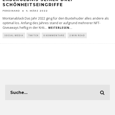
SCHÖNHEITSEINGRIFFE
FERDINAND
4. MÄRZ 2022
Montanablack Das Jahr 2022 ging für den Buxtehuder alles andere als
optimal los. Anfang des Jahres stand er aufgrund mehrerer NFT-
Giveaways heftig in der Kriti
...
WEITERLESEN...
SOCIAL MEDIA
TWITCH
0 KOMMENTARE
2 MIN READ