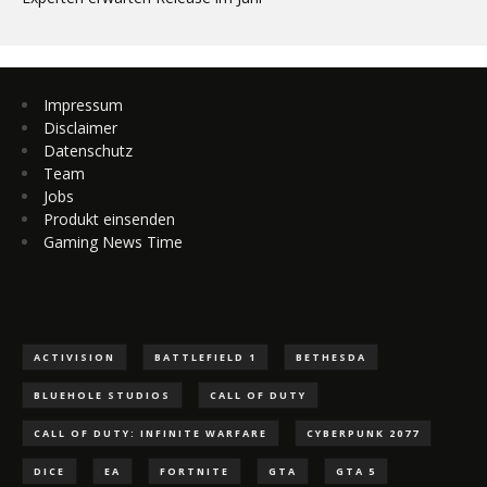
Impressum
Disclaimer
Datenschutz
Team
Jobs
Produkt einsenden
Gaming News Time
ACTIVISION
BATTLEFIELD 1
BETHESDA
BLUEHOLE STUDIOS
CALL OF DUTY
CALL OF DUTY: INFINITE WARFARE
CYBERPUNK 2077
DICE
EA
FORTNITE
GTA
GTA 5