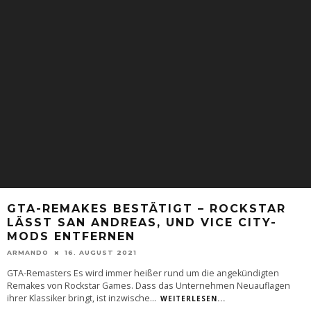
GTA-REMAKES BESTÄTIGT – ROCKSTAR
LÄSST SAN ANDREAS, UND VICE CITY-
MODS ENTFERNEN
ARMANDO
16. AUGUST 2021
GTA-Remasters Es wird immer heißer rund um die angekündigten
Remakes von Rockstar Games. Dass das Unternehmen Neuauflagen
ihrer Klassiker bringt, ist inzwische
...
WEITERLESEN...