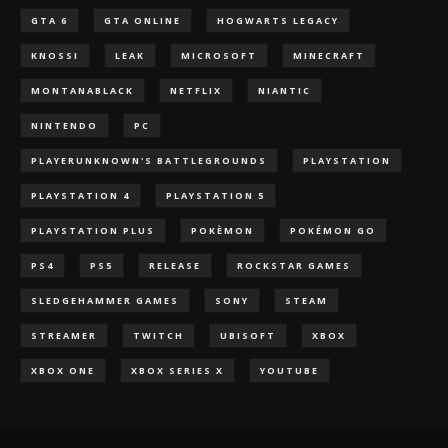
GTA 6
GTA ONLINE
HOGWARTS LEGACY
KNOSSI
LEAK
MICROSOFT
MINECRAFT
MONTANABLACK
NETFLIX
NIANTIC
NINTENDO
PC
PLAYERUNKNOWN'S BATTLEGROUNDS
PLAYSTATION
PLAYSTATION 4
PLAYSTATION 5
PLAYSTATION PLUS
POKÈMON
POKÉMON GO
PS4
PS5
RELEASE
ROCKSTAR GAMES
SLEDGEHAMMER GAMES
SONY
STEAM
STREAMER
TWITCH
UBISOFT
XBOX
XBOX ONE
XBOX SERIES X
YOUTUBE