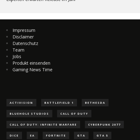
Impressum
Disclaimer
Datenschutz
Team
Jobs
Produkt einsenden
Gaming News Time
ACTIVISION
BATTLEFIELD 1
BETHESDA
BLUEHOLE STUDIOS
CALL OF DUTY
CALL OF DUTY: INFINITE WARFARE
CYBERPUNK 2077
DICE
EA
FORTNITE
GTA
GTA 5