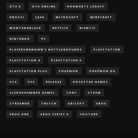
GTA 6
GTA ONLINE
HOGWARTS LEGACY
KNOSSI
LEAK
MICROSOFT
MINECRAFT
MONTANABLACK
NETFLIX
NIANTIC
NINTENDO
PC
PLAYERUNKNOWN'S BATTLEGROUNDS
PLAYSTATION
PLAYSTATION 4
PLAYSTATION 5
PLAYSTATION PLUS
POKÈMON
POKÉMON GO
PS4
PS5
RELEASE
ROCKSTAR GAMES
SLEDGEHAMMER GAMES
SONY
STEAM
STREAMER
TWITCH
UBISOFT
XBOX
XBOX ONE
XBOX SERIES X
YOUTUBE