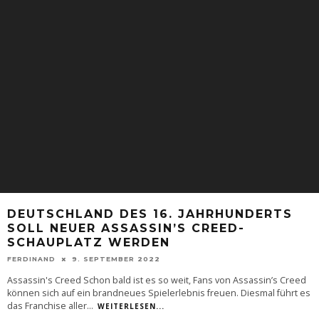
DEUTSCHLAND DES 16. JAHRHUNDERTS
SOLL NEUER ASSASSIN’S CREED-
SCHAUPLATZ WERDEN
FERDINAND
9. SEPTEMBER 2022
Assassin's Creed Schon bald ist es so weit, Fans von Assassin’s Creed
können sich auf ein brandneues Spielerlebnis freuen. Diesmal führt es
das Franchise aller
...
WEITERLESEN...