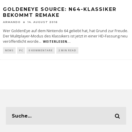
GOLDENEYE SOURCE: N64-KLASSIKER
BEKOMMT REMAKE
ARMANDO
14. AUGUST 2016
Wer GoldenEye auf dem Nintendo 64 geliebt hat, hat Grund zur Freude.
Der Mulitplayer-Modus des Klassikers ist jetzt in einer HD-Fassung neu
veröffentlicht worde
...
WEITERLESEN...
NEWS
PC
0 KOMMENTARE
2 MIN READ