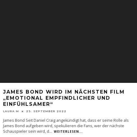
JAMES BOND WIRD IM NÄCHSTEN FILM
„EMOTIONAL EMPFINDLICHER UND
EINFÜHLSAMER“
LAURA M
23. SEPTEMBER 2022
James Bond Seit Daniel Craig angekündigt hat, dass er seine Rolle als
James Bond aufgeben wird, spekulieren die Fans, wer der nächste
Schauspieler sein wird, d
...
WEITERLESEN...