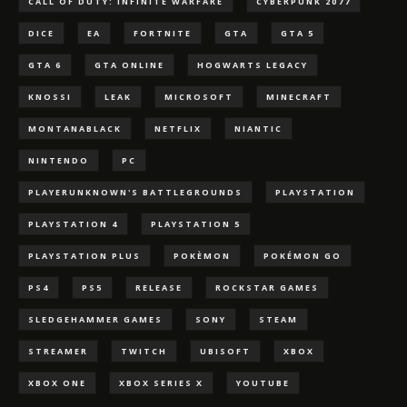
CALL OF DUTY: INFINITE WARFARE
CYBERPUNK 2077
DICE
EA
FORTNITE
GTA
GTA 5
GTA 6
GTA ONLINE
HOGWARTS LEGACY
KNOSSI
LEAK
MICROSOFT
MINECRAFT
MONTANABLACK
NETFLIX
NIANTIC
NINTENDO
PC
PLAYERUNKNOWN'S BATTLEGROUNDS
PLAYSTATION
PLAYSTATION 4
PLAYSTATION 5
PLAYSTATION PLUS
POKÈMON
POKÉMON GO
PS4
PS5
RELEASE
ROCKSTAR GAMES
SLEDGEHAMMER GAMES
SONY
STEAM
STREAMER
TWITCH
UBISOFT
XBOX
XBOX ONE
XBOX SERIES X
YOUTUBE