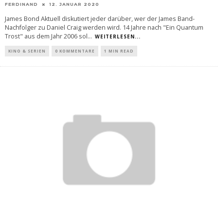
FERDINAND
12. JANUAR 2020
James Bond Aktuell diskutiert jeder darüber, wer der James Band-
Nachfolger zu Daniel Craig werden wird. 14 Jahre nach "Ein Quantum
Trost" aus dem Jahr 2006 sol
...
WEITERLESEN...
KINO & SERIEN
0 KOMMENTARE
1 MIN READ