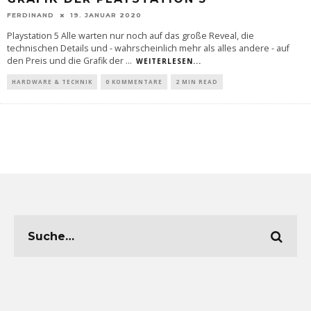
FERDINAND
19. JANUAR 2020
Playstation 5 Alle warten nur noch auf das große Reveal, die
technischen Details und - wahrscheinlich mehr als alles andere - auf
den Preis und die Grafik der
...
WEITERLESEN...
HARDWARE & TECHNIK
0 KOMMENTARE
2 MIN READ