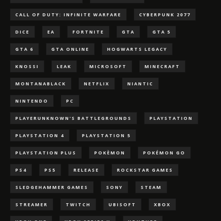
CALL OF DUTY: INFINITE WARFARE
CYBERPUNK 2077
DICE
EA
FORTNITE
GTA
GTA 5
GTA 6
GTA ONLINE
HOGWARTS LEGACY
KNOSSI
LEAK
MICROSOFT
MINECRAFT
MONTANABLACK
NETFLIX
NIANTIC
NINTENDO
PC
PLAYERUNKNOWN'S BATTLEGROUNDS
PLAYSTATION
PLAYSTATION 4
PLAYSTATION 5
PLAYSTATION PLUS
POKÈMON
POKÉMON GO
PS4
PS5
RELEASE
ROCKSTAR GAMES
SLEDGEHAMMER GAMES
SONY
STEAM
STREAMER
TWITCH
UBISOFT
XBOX