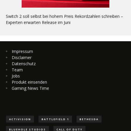
Switch 2 soll selbst bei hohem Preis Rekordzahlen schreiben –
Experten erwarten Release im Juni
Impressum
Disclaimer
Datenschutz
Team
Jobs
Produkt einsenden
Gaming News Time
ACTIVISION
BATTLEFIELD 1
BETHESDA
BLUEHOLE STUDIOS
CALL OF DUTY