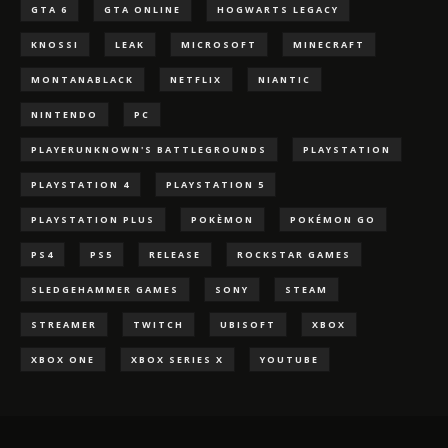
GTA 6
GTA ONLINE
HOGWARTS LEGACY
KNOSSI
LEAK
MICROSOFT
MINECRAFT
MONTANABLACK
NETFLIX
NIANTIC
NINTENDO
PC
PLAYERUNKNOWN'S BATTLEGROUNDS
PLAYSTATION
PLAYSTATION 4
PLAYSTATION 5
PLAYSTATION PLUS
POKÈMON
POKÉMON GO
PS4
PS5
RELEASE
ROCKSTAR GAMES
SLEDGEHAMMER GAMES
SONY
STEAM
STREAMER
TWITCH
UBISOFT
XBOX
XBOX ONE
XBOX SERIES X
YOUTUBE