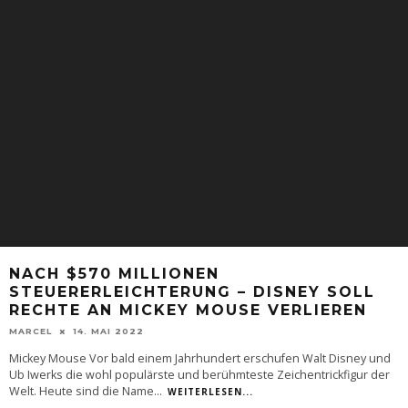
NACH $570 MILLIONEN
STEUERERLEICHTERUNG – DISNEY SOLL
RECHTE AN MICKEY MOUSE VERLIEREN
MARCEL
14. MAI 2022
Mickey Mouse Vor bald einem Jahrhundert erschufen Walt Disney und
Ub Iwerks die wohl populärste und berühmteste Zeichentrickfigur der
Welt. Heute sind die Name
...
WEITERLESEN...