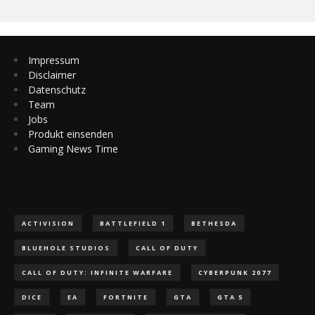
Impressum
Disclaimer
Datenschutz
Team
Jobs
Produkt einsenden
Gaming News Time
ACTIVISION
BATTLEFIELD 1
BETHESDA
BLUEHOLE STUDIOS
CALL OF DUTY
CALL OF DUTY: INFINITE WARFARE
CYBERPUNK 2077
DICE
EA
FORTNITE
GTA
GTA 5