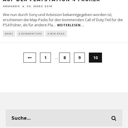
ARMANDO
30. MÄRZ 2016
Wie nun durch Sony und Activision bekanntgegeben worden ist,
erscheinen die Map-Packs für den kommenden Call of Duty-Teil für die
PS4 früher, als für andere Pla
...
WEITERLESEN...
NEWS
0 KOMMENTARE
0 MIN READ
1
…
8
9
10