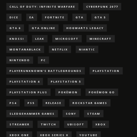
CALL OF DUTY: INFINITE WARFARE
CYBERPUNK 2077
DICE
EA
FORTNITE
GTA
GTA 5
GTA 6
GTA ONLINE
HOGWARTS LEGACY
KNOSSI
LEAK
MICROSOFT
MINECRAFT
MONTANABLACK
NETFLIX
NIANTIC
NINTENDO
PC
PLAYERUNKNOWN'S BATTLEGROUNDS
PLAYSTATION
PLAYSTATION 4
PLAYSTATION 5
PLAYSTATION PLUS
POKÈMON
POKÉMON GO
PS4
PS5
RELEASE
ROCKSTAR GAMES
SLEDGEHAMMER GAMES
SONY
STEAM
STREAMER
TWITCH
UBISOFT
XBOX
XBOX ONE
XBOX SERIES X
YOUTUBE