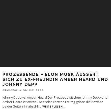
PROZESSENDE – ELON MUSK ÄUSSERT S
ICH ZU EX-FREUNDIN AMBER HEARD UND J
OHNNY DEPP
ARMANDO
30. MAI 2022
Johnny Depp vs. Amber Heard Der Prozess zwischen Johnny Depp und
Amber Heard ist offiziell beendet. Letzten Freitag gaben die Anwälte
beider Seiten ihr abschli
...
WEITERLESEN...