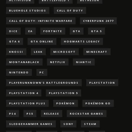
ACTIVISION
BATTLEFIELD 1
BETHESDA
BLUEHOLE STUDIOS
CALL OF DUTY
CALL OF DUTY: INFINITE WARFARE
CYBERPUNK 2077
DICE
EA
FORTNITE
GTA
GTA 5
GTA 6
GTA ONLINE
HOGWARTS LEGACY
KNOSSI
LEAK
MICROSOFT
MINECRAFT
MONTANABLACK
NETFLIX
NIANTIC
NINTENDO
PC
PLAYERUNKNOWN'S BATTLEGROUNDS
PLAYSTATION
PLAYSTATION 4
PLAYSTATION 5
PLAYSTATION PLUS
POKÈMON
POKÉMON GO
PS4
PS5
RELEASE
ROCKSTAR GAMES
SLEDGEHAMMER GAMES
SONY
STEAM