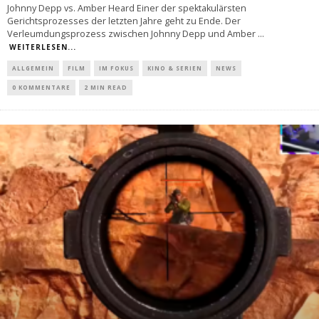
Johnny Depp vs. Amber Heard Einer der spektakulärsten
Gerichtsprozesses der letzten Jahre geht zu Ende. Der
Verleumdungsprozess zwischen Johnny Depp und Amber
...
WEITERLESEN...
ALLGEMEIN
FILM
IM FOKUS
KINO & SERIEN
NEWS
0 KOMMENTARE
2 MIN READ