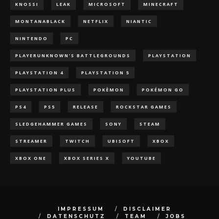
KNOSSI
LEAK
MICROSOFT
MINECRAFT
MONTANABLACK
NETFLIX
NIANTIC
NINTENDO
PC
PLAYERUNKNOWN'S BATTLEGROUNDS
PLAYSTATION
PLAYSTATION 4
PLAYSTATION 5
PLAYSTATION PLUS
POKÈMON
POKÉMON GO
PS4
PS5
RELEASE
ROCKSTAR GAMES
SLEDGEHAMMER GAMES
SONY
STEAM
STREAMER
TWITCH
UBISOFT
XBOX
XBOX ONE
XBOX SERIES X
YOUTUBE
IMPRESSUM
DISCLAIMER
DATENSCHUTZ
TEAM
JOBS