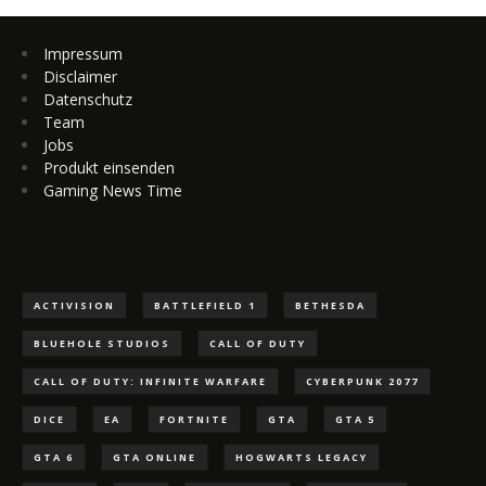
Impressum
Disclaimer
Datenschutz
Team
Jobs
Produkt einsenden
Gaming News Time
ACTIVISION
BATTLEFIELD 1
BETHESDA
BLUEHOLE STUDIOS
CALL OF DUTY
CALL OF DUTY: INFINITE WARFARE
CYBERPUNK 2077
DICE
EA
FORTNITE
GTA
GTA 5
GTA 6
GTA ONLINE
HOGWARTS LEGACY