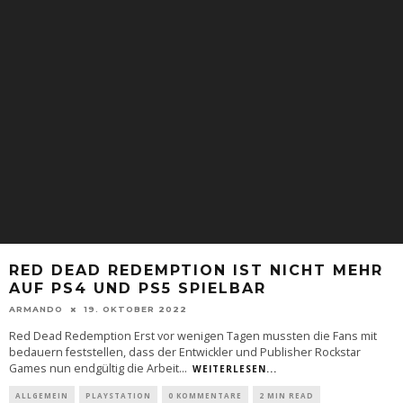
RED DEAD REDEMPTION IST NICHT MEHR
AUF PS4 UND PS5 SPIELBAR
ARMANDO
19. OKTOBER 2022
Red Dead Redemption Erst vor wenigen Tagen mussten die Fans mit
bedauern feststellen, dass der Entwickler und Publisher Rockstar
Games nun endgültig die Arbeit
...
WEITERLESEN...
ALLGEMEIN
PLAYSTATION
0 KOMMENTARE
2 MIN READ