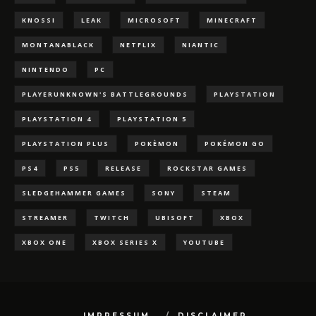
KNOSSI
LEAK
MICROSOFT
MINECRAFT
MONTANABLACK
NETFLIX
NIANTIC
NINTENDO
PC
PLAYERUNKNOWN'S BATTLEGROUNDS
PLAYSTATION
PLAYSTATION 4
PLAYSTATION 5
PLAYSTATION PLUS
POKÈMON
POKÉMON GO
PS4
PS5
RELEASE
ROCKSTAR GAMES
SLEDGEHAMMER GAMES
SONY
STEAM
STREAMER
TWITCH
UBISOFT
XBOX
XBOX ONE
XBOX SERIES X
YOUTUBE
IMPRESSUM
DISCLAIMER