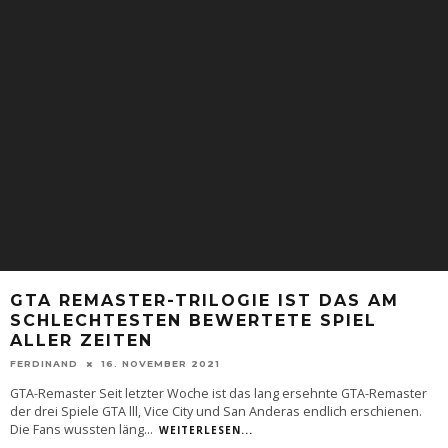
GTA REMASTER-TRILOGIE IST DAS AM
SCHLECHTESTEN BEWERTETE SPIEL
ALLER ZEITEN
FERDINAND
16. NOVEMBER 2021
GTA-Remaster Seit letzter Woche ist das lang ersehnte GTA-Remaster
der drei Spiele GTA lll, Vice City und San Anderas endlich erschienen.
Die Fans wussten läng
...
WEITERLESEN...