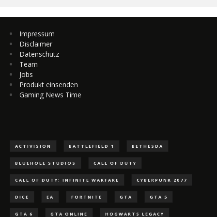
Impressum
Disclaimer
Datenschutz
Team
Jobs
Produkt einsenden
Gaming News Time
ACTIVISION
BATTLEFIELD 1
BETHESDA
BLUEHOLE STUDIOS
CALL OF DUTY
CALL OF DUTY: INFINITE WARFARE
CYBERPUNK 2077
DICE
EA
FORTNITE
GTA
GTA 5
GTA 6
GTA ONLINE
HOGWARTS LEGACY