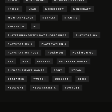
GTA 6
GTA ONLINE
HOGWARTS LEGACY
KNOSSI
LEAK
MICROSOFT
MINECRAFT
MONTANABLACK
NETFLIX
NIANTIC
NINTENDO
PC
PLAYERUNKNOWN'S BATTLEGROUNDS
PLAYSTATION
PLAYSTATION 4
PLAYSTATION 5
PLAYSTATION PLUS
POKÈMON
POKÉMON GO
PS4
PS5
RELEASE
ROCKSTAR GAMES
SLEDGEHAMMER GAMES
SONY
STEAM
STREAMER
TWITCH
UBISOFT
XBOX
XBOX ONE
XBOX SERIES X
YOUTUBE