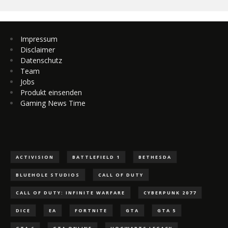
Impressum
Disclaimer
Datenschutz
Team
Jobs
Produkt einsenden
Gaming News Time
ACTIVISION
BATTLEFIELD 1
BETHESDA
BLUEHOLE STUDIOS
CALL OF DUTY
CALL OF DUTY: INFINITE WARFARE
CYBERPUNK 2077
DICE
EA
FORTNITE
GTA
GTA 5