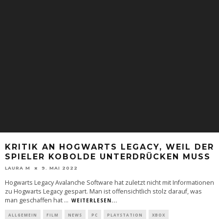
KRITIK AN HOGWARTS LEGACY, WEIL DER
SPIELER KOBOLDE UNTERDRÜCKEN MUSS
LAURA M
9. MAI 2022
Hogwarts Legacy Avalanche Software hat zuletzt nicht mit Informationen
zu Hogwarts Legacy gespart. Man ist offensichtlich stolz darauf, was
man geschaffen hat
...
WEITERLESEN...
ALLGEMEIN
FILM
NEWS
PC
PLAYSTATION
XBOX