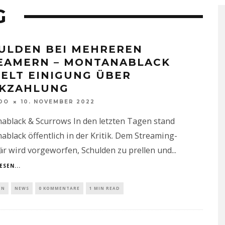
G
ULDEN BEI MEHREREN
EAMERN – MONTANABLACK
IELT EINIGUNG ÜBER
KZAHLUNG
DO
10. NOVEMBER 2022
ablack & Scurrows In den letzten Tagen stand
black öffentlich in der Kritik. Dem Streaming-
är wird vorgeworfen, Schulden zu prellen und
...
ESEN...
IN
NEWS
0 KOMMENTARE
1 MIN READ