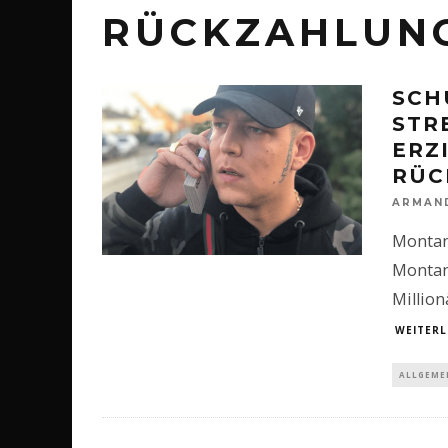
RÜCKZAHLUN
SCH
STR
ERZ
RÜC
ARMAN
Montan
Montana
Million
WEITERL
ALLGEME