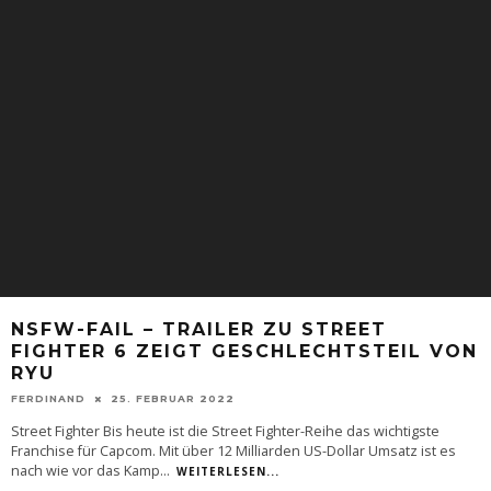
NSFW-FAIL – TRAILER ZU STREET
FIGHTER 6 ZEIGT GESCHLECHTSTEIL VON
RYU
FERDINAND
25. FEBRUAR 2022
Street Fighter Bis heute ist die Street Fighter-Reihe das wichtigste
Franchise für Capcom. Mit über 12 Milliarden US-Dollar Umsatz ist es
nach wie vor das Kamp
...
WEITERLESEN...