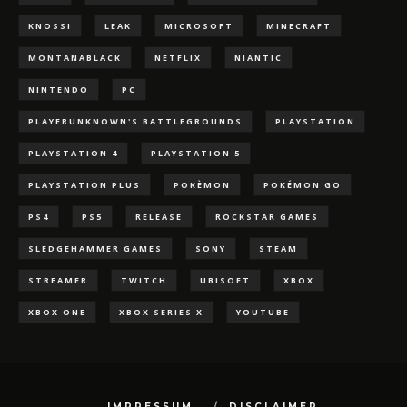
KNOSSI
LEAK
MICROSOFT
MINECRAFT
MONTANABLACK
NETFLIX
NIANTIC
NINTENDO
PC
PLAYERUNKNOWN'S BATTLEGROUNDS
PLAYSTATION
PLAYSTATION 4
PLAYSTATION 5
PLAYSTATION PLUS
POKÈMON
POKÉMON GO
PS4
PS5
RELEASE
ROCKSTAR GAMES
SLEDGEHAMMER GAMES
SONY
STEAM
STREAMER
TWITCH
UBISOFT
XBOX
XBOX ONE
XBOX SERIES X
YOUTUBE
IMPRESSUM
DISCLAIMER