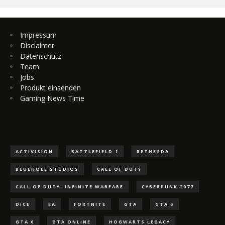
Impressum
Disclaimer
Datenschutz
Team
Jobs
Produkt einsenden
Gaming News Time
ACTIVISION
BATTLEFIELD 1
BETHESDA
BLUEHOLE STUDIOS
CALL OF DUTY
CALL OF DUTY: INFINITE WARFARE
CYBERPUNK 2077
DICE
EA
FORTNITE
GTA
GTA 5
GTA 6
GTA ONLINE
HOGWARTS LEGACY