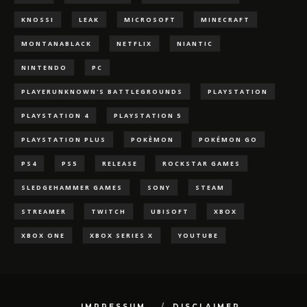
KNOSSI
LEAK
MICROSOFT
MINECRAFT
MONTANABLACK
NETFLIX
NIANTIC
NINTENDO
PC
PLAYERUNKNOWN'S BATTLEGROUNDS
PLAYSTATION
PLAYSTATION 4
PLAYSTATION 5
PLAYSTATION PLUS
POKÈMON
POKÉMON GO
PS4
PS5
RELEASE
ROCKSTAR GAMES
SLEDGEHAMMER GAMES
SONY
STEAM
STREAMER
TWITCH
UBISOFT
XBOX
XBOX ONE
XBOX SERIES X
YOUTUBE
IMPRESSUM
DISCLAIMER