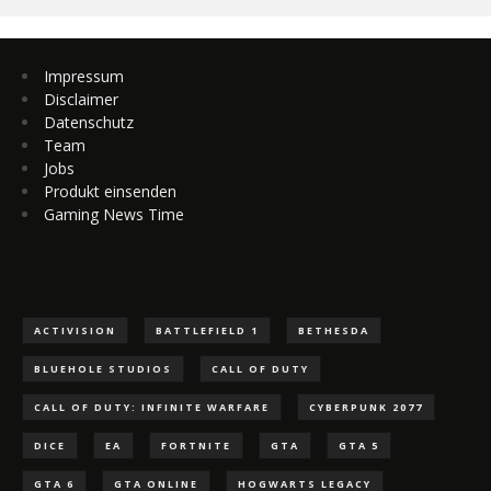
Impressum
Disclaimer
Datenschutz
Team
Jobs
Produkt einsenden
Gaming News Time
ACTIVISION
BATTLEFIELD 1
BETHESDA
BLUEHOLE STUDIOS
CALL OF DUTY
CALL OF DUTY: INFINITE WARFARE
CYBERPUNK 2077
DICE
EA
FORTNITE
GTA
GTA 5
GTA 6
GTA ONLINE
HOGWARTS LEGACY