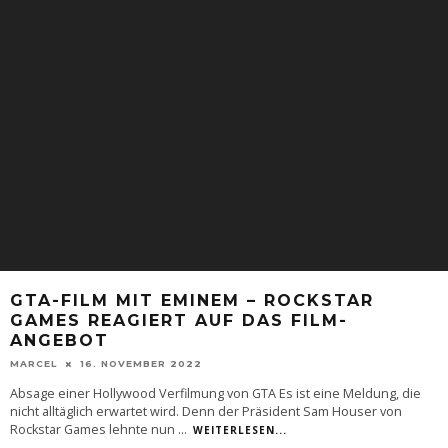
GTA-FILM MIT EMINEM – ROCKSTAR
GAMES REAGIERT AUF DAS FILM-
ANGEBOT
MARCEL
16. NOVEMBER 2022
Absage einer Hollywood Verfilmung von GTA Es ist eine Meldung, die
nicht alltäglich erwartet wird. Denn der Präsident Sam Houser von
Rockstar Games lehnte nun
...
WEITERLESEN...