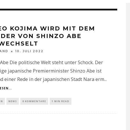
EO KOJIMA WIRD MIT DEM
DER VON SHINZO ABE
WECHSELT
NAND
10. JULI 2022
Abe Die politische Welt steht unter Schock. Der
ge japanische Premierminister Shinzo Abe ist
 einer Rede in der japanischen Stadt Nara erm
...
ESEN...
IN
NEWS
0 KOMMENTARE
1 MIN READ