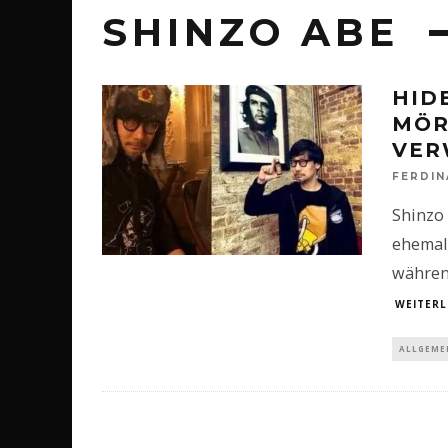
SHINZO ABE
HID
MÖR
VER
FERDI
Shinzo 
ehemali
während
WEITERL
ALLGEME