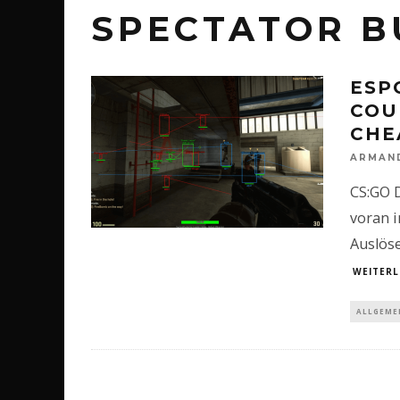
SPECTATOR B
ESP
COU
CHE
ARMAN
CS:GO D
voran i
Auslös
WEITERL
ALLGEME