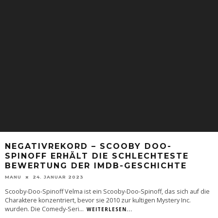
NEGATIVREKORD – SCOOBY DOO-
SPINOFF ERHÄLT DIE SCHLECHTESTE
BEWERTUNG DER IMDB-GESCHICHTE
MANU
24. JANUAR 2023
Scooby-Doo-Spinoff Velma ist ein Scooby-Doo-Spinoff, das sich auf die
Charaktere konzentriert, bevor sie 2010 zur kultigen Mystery Inc.
wurden. Die Comedy-Seri
...
WEITERLESEN...