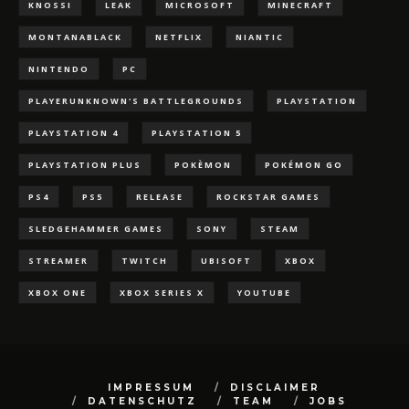
KNOSSI
LEAK
MICROSOFT
MINECRAFT
MONTANABLACK
NETFLIX
NIANTIC
NINTENDO
PC
PLAYERUNKNOWN'S BATTLEGROUNDS
PLAYSTATION
PLAYSTATION 4
PLAYSTATION 5
PLAYSTATION PLUS
POKÈMON
POKÉMON GO
PS4
PS5
RELEASE
ROCKSTAR GAMES
SLEDGEHAMMER GAMES
SONY
STEAM
STREAMER
TWITCH
UBISOFT
XBOX
XBOX ONE
XBOX SERIES X
YOUTUBE
IMPRESSUM
DISCLAIMER
DATENSCHUTZ
TEAM
JOBS