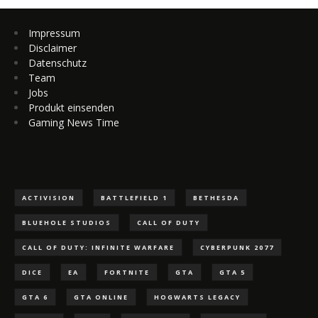
Impressum
Disclaimer
Datenschutz
Team
Jobs
Produkt einsenden
Gaming News Time
ACTIVISION
BATTLEFIELD 1
BETHESDA
BLUEHOLE STUDIOS
CALL OF DUTY
CALL OF DUTY: INFINITE WARFARE
CYBERPUNK 2077
DICE
EA
FORTNITE
GTA
GTA 5
GTA 6
GTA ONLINE
HOGWARTS LEGACY