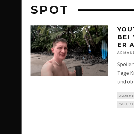
SPOT
YOU
BEI
ER 
ARMAN
Spoiler
Tage Kn
und ob 
ALLGEME
YOUTUBE