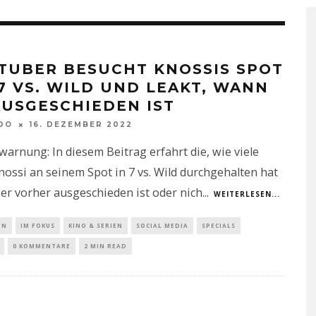
TUBER BESUCHT KNOSSIS SPOT
 7 VS. WILD UND LEAKT, WANN
AUSGESCHIEDEN IST
DO
16. DEZEMBER 2022
warnung: In diesem Beitrag erfahrt die, wie viele
ossi an seinem Spot in 7 vs. Wild durchgehalten hat
er vorher ausgeschieden ist oder nich
...
WEITERLESEN...
IN
IM FOKUS
KINO & SERIEN
SOCIAL MEDIA
SPECIALS
0 KOMMENTARE
2 MIN READ