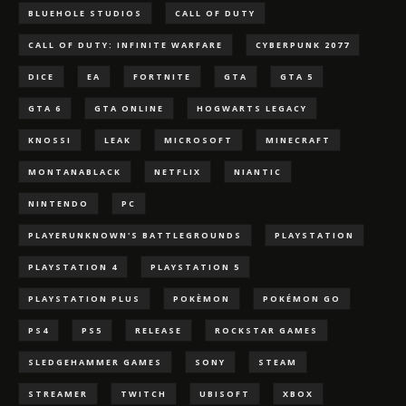
BLUEHOLE STUDIOS
CALL OF DUTY
CALL OF DUTY: INFINITE WARFARE
CYBERPUNK 2077
DICE
EA
FORTNITE
GTA
GTA 5
GTA 6
GTA ONLINE
HOGWARTS LEGACY
KNOSSI
LEAK
MICROSOFT
MINECRAFT
MONTANABLACK
NETFLIX
NIANTIC
NINTENDO
PC
PLAYERUNKNOWN'S BATTLEGROUNDS
PLAYSTATION
PLAYSTATION 4
PLAYSTATION 5
PLAYSTATION PLUS
POKÈMON
POKÉMON GO
PS4
PS5
RELEASE
ROCKSTAR GAMES
SLEDGEHAMMER GAMES
SONY
STEAM
STREAMER
TWITCH
UBISOFT
XBOX