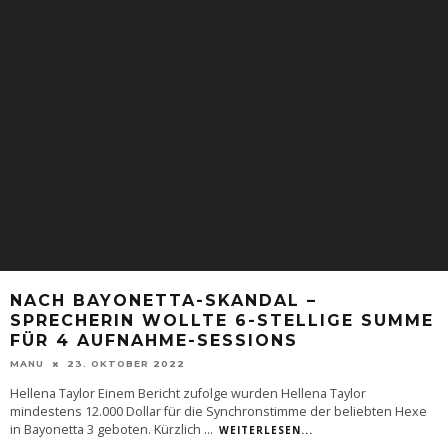
NACH BAYONETTA-SKANDAL –
SPRECHERIN WOLLTE 6-STELLIGE SUMME
FÜR 4 AUFNAHME-SESSIONS
MANU
23. OKTOBER 2022
Hellena Taylor Einem Bericht zufolge wurden Hellena Taylor
mindestens 12.000 Dollar für die Synchronstimme der beliebten Hexe
in Bayonetta 3 geboten. Kürzlich
...
WEITERLESEN...