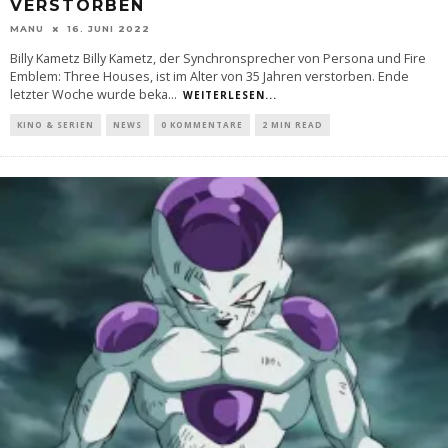
VERSTORBEN
MANU
16. JUNI 2022
Billy Kametz Billy Kametz, der Synchronsprecher von Persona und Fire
Emblem: Three Houses, ist im Alter von 35 Jahren verstorben. Ende
letzter Woche wurde beka
...
WEITERLESEN...
KINO & SERIEN
NEWS
0 KOMMENTARE
2 MIN READ