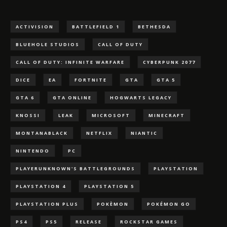
ACTIVISION
BATTLEFIELD 1
BETHESDA
BLUEHOLE STUDIOS
CALL OF DUTY
CALL OF DUTY: INFINITE WARFARE
CYBERPUNK 2077
DICE
EA
FORTNITE
GTA
GTA 5
GTA 6
GTA ONLINE
HOGWARTS LEGACY
KNOSSI
LEAK
MICROSOFT
MINECRAFT
MONTANABLACK
NETFLIX
NIANTIC
NINTENDO
PC
PLAYERUNKNOWN'S BATTLEGROUNDS
PLAYSTATION
PLAYSTATION 4
PLAYSTATION 5
PLAYSTATION PLUS
POKÈMON
POKÉMON GO
PS4
PS5
RELEASE
ROCKSTAR GAMES